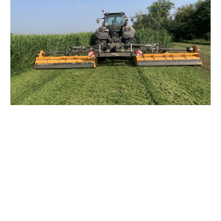
Husqvarna
Automower
Rasenmäher
Sämaschine